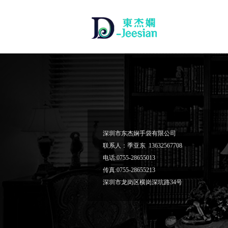
深圳市东杰娴手袋有限公司
联系人：季亚东 13632567708
电话:0755-28655013
传真:0755-28655213
深圳市龙岗区横岗深坑路34号